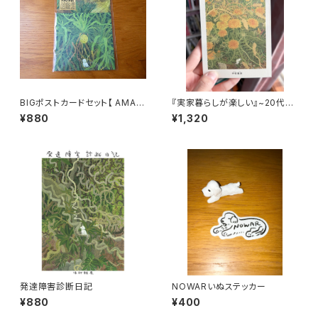
BIGポストカードセット【 AMAM
『実家暮らしが楽しい』~20代最
I 】(４枚入り)
後の日記~｜中村雅奈
¥880
¥1,320
発達障害診断日記
NOWARいぬステッカー
¥880
¥400